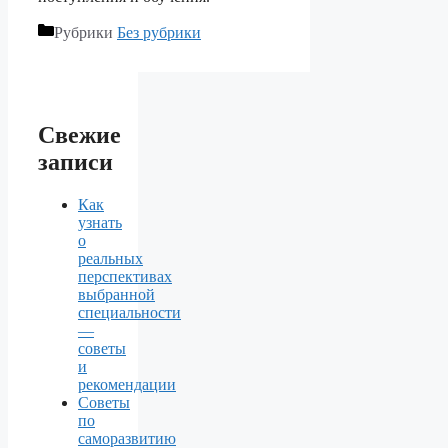
Рубрики
Без рубрики
Свежие
записи
Как
узнать
о
реальных
перспективах
выбранной
специальности
—
советы
и
рекомендации
Советы
по
саморазвитию